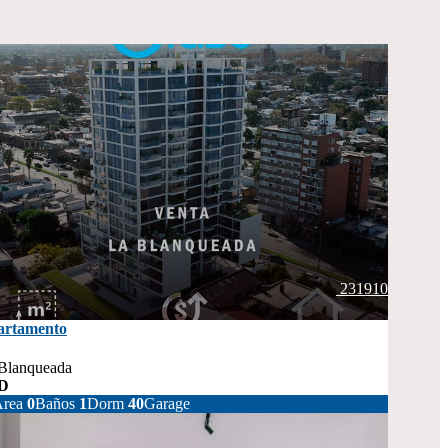
231910
artamento
Blanqueada
D
135.900
rea
0
Baños
1
Dorm
40
Garage