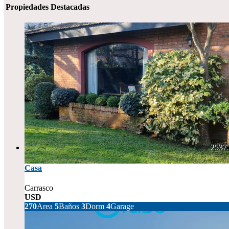
Propiedades Destacadas
2537
Casa
Carrasco
USD
670.000
270
Area
5
Baños
3
Dorm
4
Garage