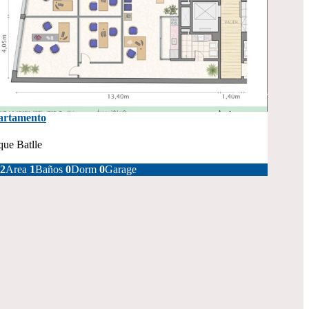
212812
artamento
que Batlle
40.000
2
Area
1
Baños
0
Dorm
0
Garage