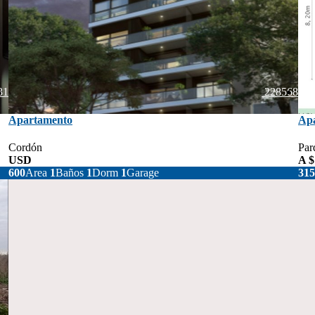
31
228568
Apartamento
Ap
Cordón
Par
USD
145.500
A $
600
Area
1
Baños
1
Dorm
1
Garage
315