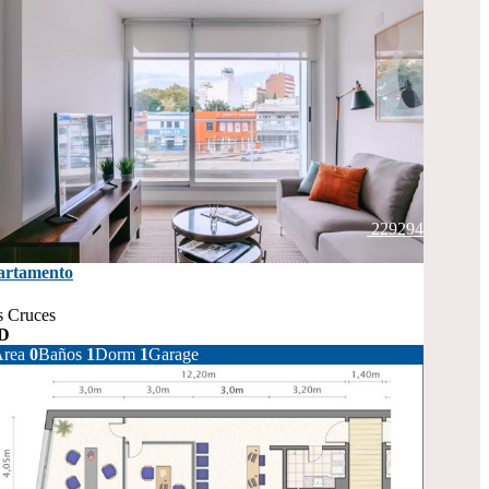
229294
artamento
s Cruces
D
152.631
rea
0
Baños
1
Dorm
1
Garage