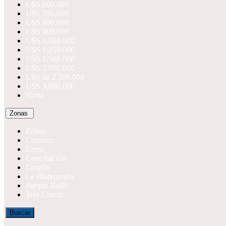
U$S 600.000
U$S 700.000
U$S 800.000
U$S 900.000
U$S 1.000.000
U$S 1.250.000
U$S 1.500.000
U$S 2.000.000
U$S de 2.500.000
U$S 3.000.000
Hasta
Zonas
Zonas
Carrasco
Cerro
Conciliación
Cordón
La Blanqueada
Parque Batlle
Tres Cruces