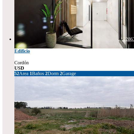
2286
Edificio
Cordón
USD
168.147
52
Area
1
Baños
2
Dorm
2
Garage