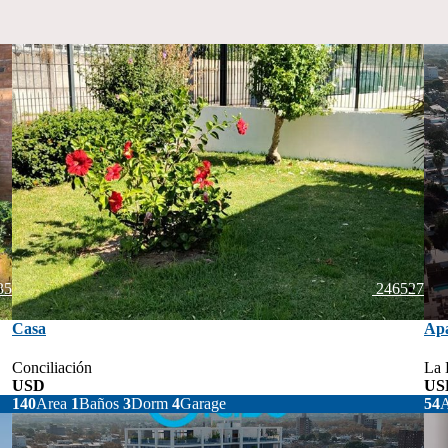
35
246527
Casa
Ap
Conciliación
La 
USD
220.000
US
140
Area
1
Baños
3
Dorm
4
Garage
54
A