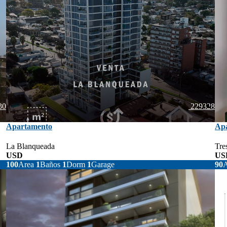
30
229328
Apartamento
Ap
La Blanqueada
Tre
USD
97.103
US
100
Area
1
Baños
1
Dorm
1
Garage
90
A