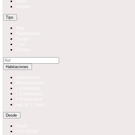
Venta
Alquiler
Tipo
Tipo
Apartamento
Campo
Casa
Edificio
Habitaciones
Habitaciones
Monoambiente
1 Dormitorio
2 Dormitorios
3 Dormitorios
mas de 3 Dorm.
Desde
Desde
U$S 20.000