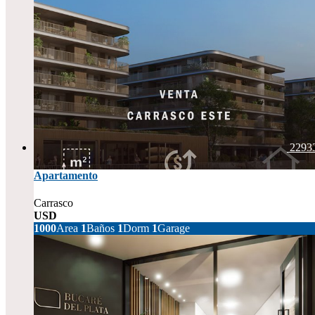
2293
Apartamento
Carrasco
USD
166.480
1000
Area
1
Baños
1
Dorm
1
Garage